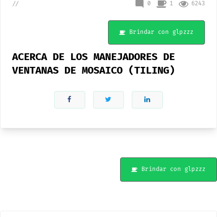
mode_comment
0
1
6243
//
Brindar con glpzzz
ACERCA DE LOS MANEJADORES DE
VENTANAS DE MOSAICO (TILING)
Brindar con glpzzz