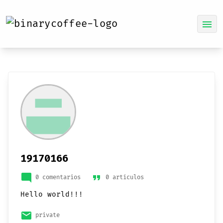
menu
19170166
mode_comment
format_quote
0 comentarios
0 artículos
Hello world!!!
email
private