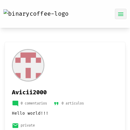
menu
Avicii2000
mode_comment
format_quote
0 comentarios
0 artículos
Hello world!!!
email
private