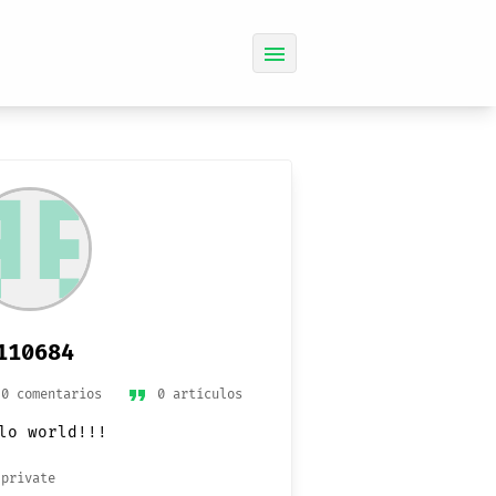
menu
110684
format_quote
0 comentarios
0 artículos
lo world!!!
private