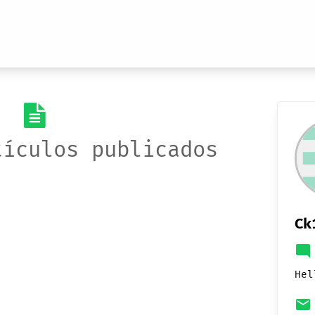
tículos publicados
Ck
mode_comment
Hel
email