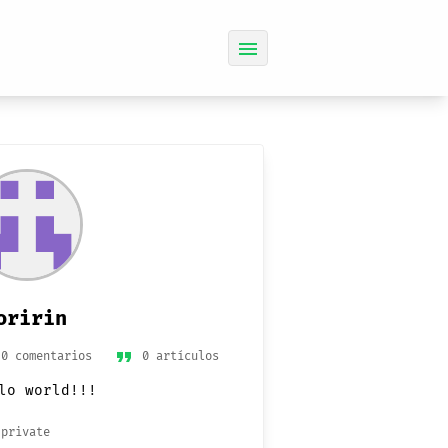
menu
oririn
format_quote
0 comentarios
0 artículos
lo world!!!
private