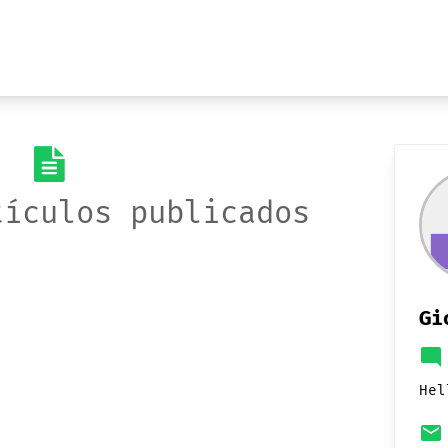
tículos publicados
Gi
mode_comment
Hel
email