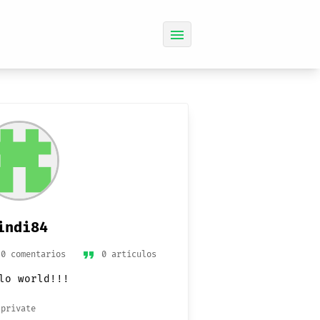
menu
indi84
format_quote
0 comentarios
0 artículos
lo world!!!
private