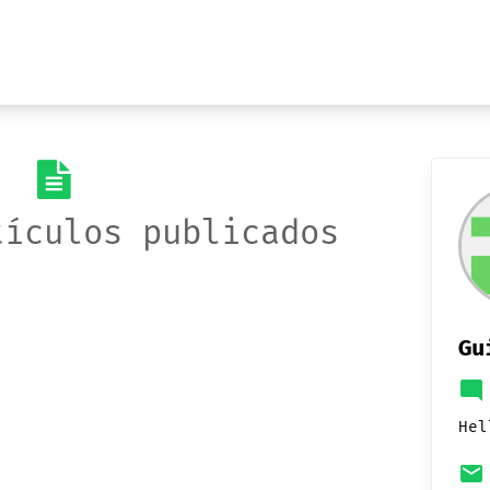
tículos publicados
Gu
mode_comment
Hel
email