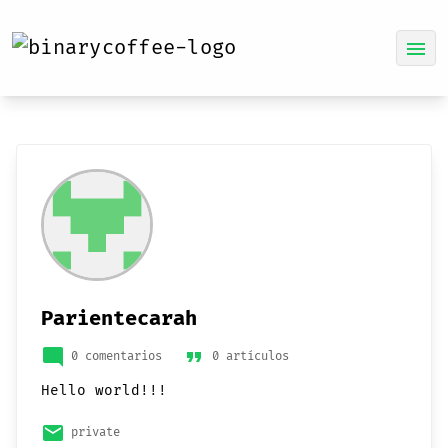
menu
Parientecarah
mode_comment
format_quote
0 comentarios
0 artículos
Hello world!!!
email
private