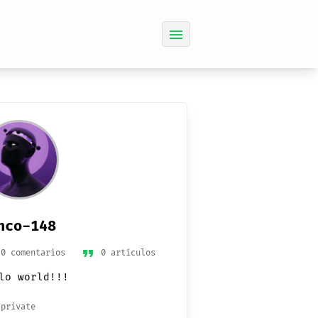
menu
nco-148
format_quote
0 comentarios
0 artículos
lo world!!!
private