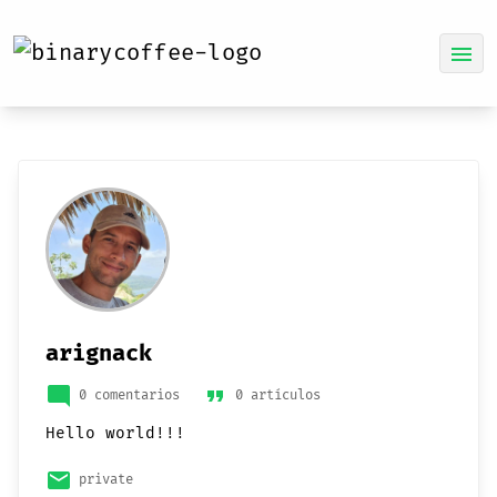
menu
arignack
mode_comment
format_quote
0 comentarios
0 artículos
Hello world!!!
email
private