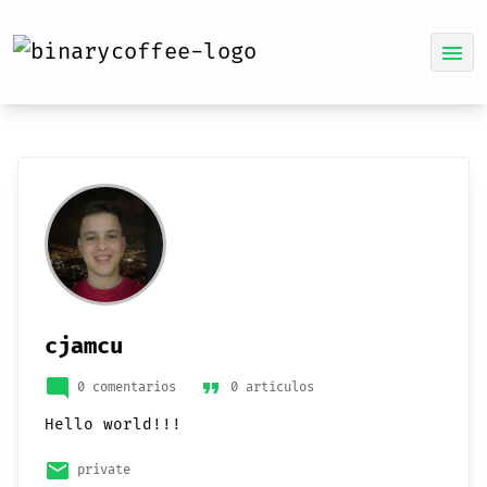
menu
cjamcu
mode_comment
format_quote
0 comentarios
0 artículos
Hello world!!!
email
private