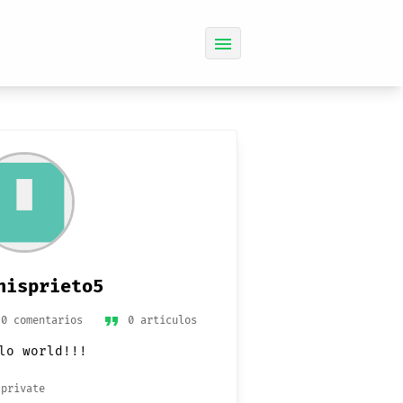
menu
nisprieto5
format_quote
0 comentarios
0 artículos
lo world!!!
private