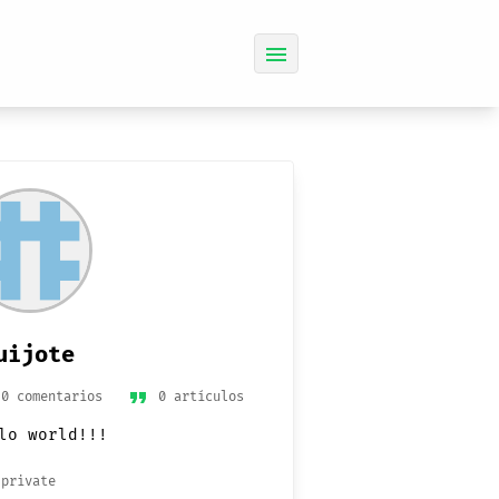
menu
uijote
format_quote
0 comentarios
0 artículos
lo world!!!
private