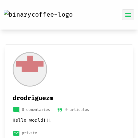
menu
drodriguezm
mode_comment
format_quote
0 comentarios
0 artículos
Hello world!!!
email
private