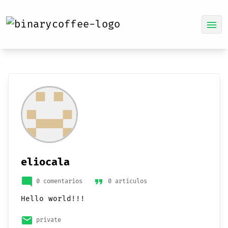
menu
eliocala
mode_comment
format_quote
0 comentarios
0 artículos
Hello world!!!
email
private