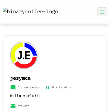
menu
jesymca
mode_comment
format_quote
0 comentarios
0 artículos
Hello world!!!
email
private