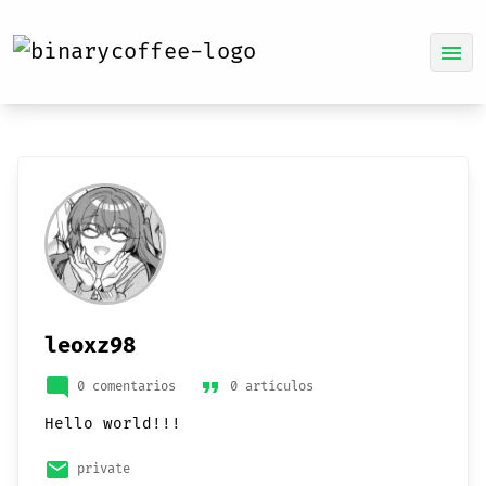
menu
leoxz98
mode_comment
format_quote
0 comentarios
0 artículos
Hello world!!!
email
private