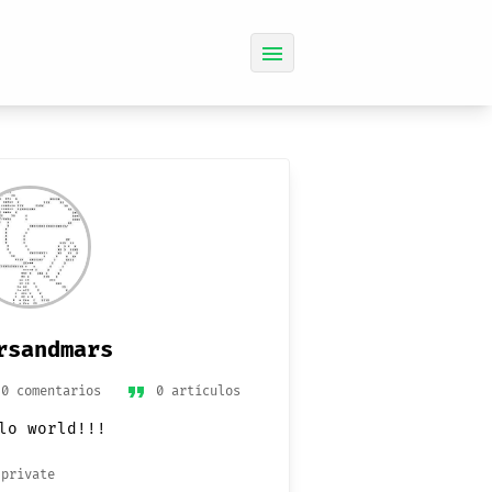
menu
rsandmars
format_quote
0 comentarios
0 artículos
lo world!!!
private