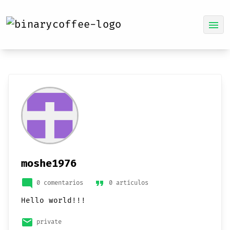
menu
moshe1976
mode_comment
format_quote
0 comentarios
0 artículos
Hello world!!!
email
private