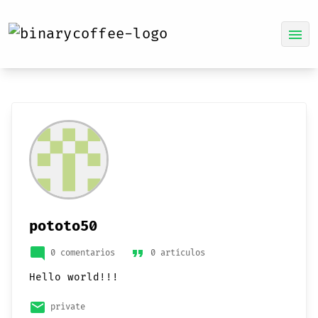
menu
pototo50
mode_comment
format_quote
0 comentarios
0 artículos
Hello world!!!
email
private