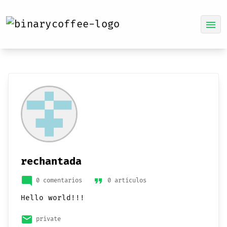
menu
rechantada
mode_comment
format_quote
0 comentarios
0 artículos
Hello world!!!
email
private