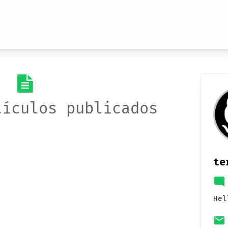
tículos publicados
te
mode_comment
Hel
email