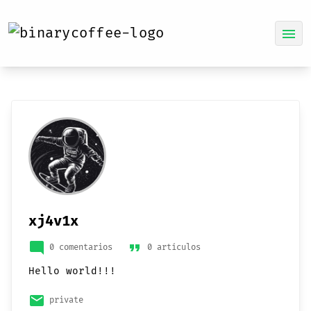
menu
xj4v1x
mode_comment
format_quote
0 comentarios
0 artículos
Hello world!!!
email
private