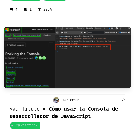
1
2234
mode_comment
0
carterror
//
var
Título =
Cómo usar la Consola de
Desarrollador de JavaScript
<javascript>