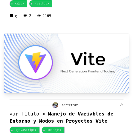
<git>
<github>
2
1169
mode_comment
0
carterror
//
var
Título =
Manejo de Variables de
Entorno y Modos en Proyectos Vite
<javascript>
<nodejs>