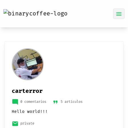
menu
carterror
mode_comment
format_quote
0 comentarios
5 artículos
Hello world!!!
email
private