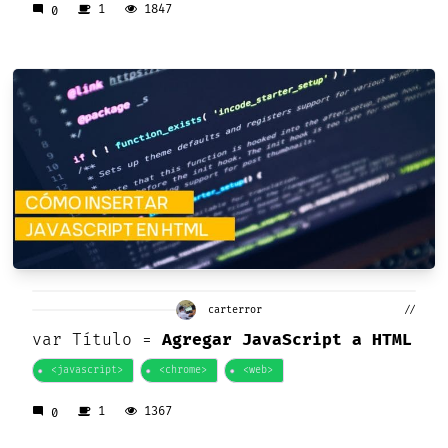
1
1847
mode_comment
0
carterror
//
var
Título =
Agregar JavaScript a HTML
<javascript>
<chrome>
<web>
1
1367
mode_comment
0