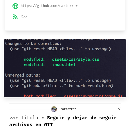
language
https://github.com/carterror
rss_feed
RSS
carterror
//
var
Título =
Seguir y dejar de seguir
archivos en GIT