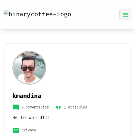
menu
kmandina
mode_comment
format_quote
0 comentarios
1 artículos
Hello world!!!
email
private