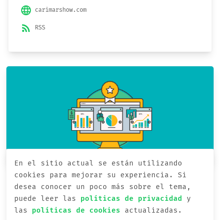
language
carimarshow.com
rss_feed
RSS
En el sitio actual se están utilizando
cookies para mejorar su experiencia.
Si
kmandina
//
desea conocer un poco más sobre el tema,
puede leer las
var
Título =
Agile Lite: ágil, sin
políticas de privacidad
y
las
todo el agotamiento
políticas de cookies
actualizadas.